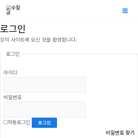
콘
Mai
텐
Me
츠
로그인
로
강의 사이트에 오신 것을 환영합니다.
건
너
로그인
뛰
기
아이디
비밀번호
자동로그인
비밀번호 찾기