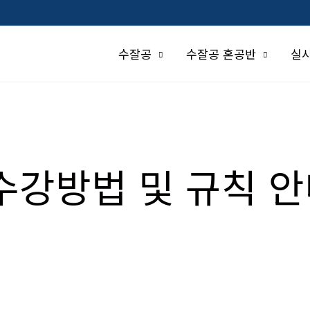
수잘공
수잘공 혼공반
실
수강방법 및 규칙 