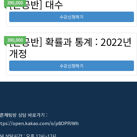
[혼공반] 대수
390,000
수강신청하기
[혼공반] 확률과 통계 : 2022년
390,000
개정
수강신청하기
픈채팅방 상담 바로가기 :
ttps://open.kakao.com/o/p8OPPJWh
널 상담시간 : 오후 12시~17시