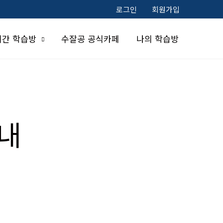
로그인
회원가입
시간 학습방
수잘공 공식카페
나의 학습방
안내