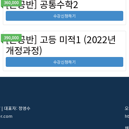
[혼공반] 공통수학2
360,000
수강신청하기
[혼공반] 고등 미적1 (2022년
390,000
개정과정)
수강신청하기
7 | 대표자: 정영수
오
er.com
h
채