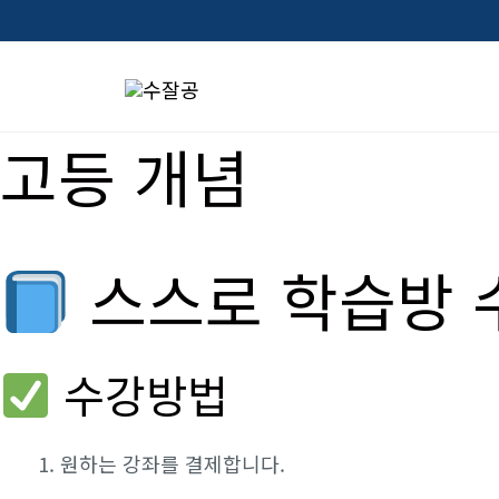
콘
텐
츠
로
고등 개념
건
너
뛰
스스로 학습방 
기
수강방법
원하는 강좌를 결제합니다.