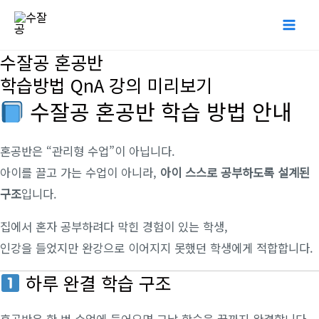
콘
Mai
텐
Me
츠
수잘공 혼공반
로
학습방법 QnA 강의 미리보기
건
수잘공 혼공반 학습 방법 안내
너
뛰
혼공반은 “관리형 수업”이 아닙니다.
기
아이를 끌고 가는 수업이 아니라,
아이 스스로 공부하도록 설계된
구조
입니다.
집에서 혼자 공부하려다 막힌 경험이 있는 학생,
인강을 들었지만 완강으로 이어지지 못했던 학생에게 적합합니다.
하루 완결 학습 구조
혼공반은 한 번 수업에 들어오면 그날 학습을 끝까지 완결합니다.