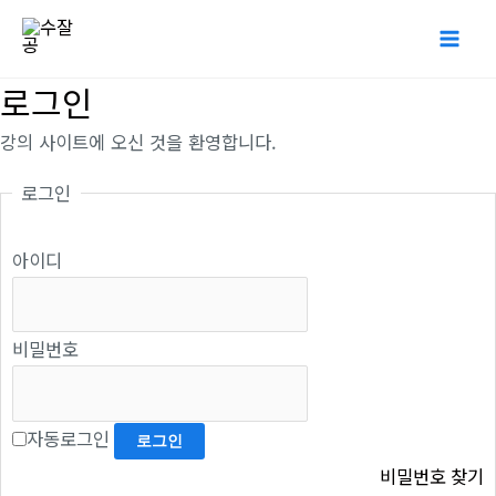
콘
Mai
텐
Me
츠
로그인
로
강의 사이트에 오신 것을 환영합니다.
건
너
로그인
뛰
기
아이디
비밀번호
자동로그인
비밀번호 찾기