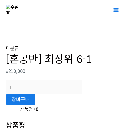
콘
Mai
텐
Me
츠
로
[혼
건
공
너
미분류
반]
[혼공반] 최상위 6-1
뛰
최
기
상
₩
210,000
위
6-
1
장바구니
수
량
상품평 (0)
상품평