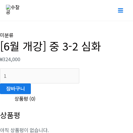
콘
Mai
텐
Me
츠
[6
로
월
미분류
건
[6월 개강] 중 3-2 심화
개
너
강]
뛰
₩
324,000
중
기
3-
2
심
장바구니
화
상품평 (0)
수
상품평
량
아직 상품평이 없습니다.