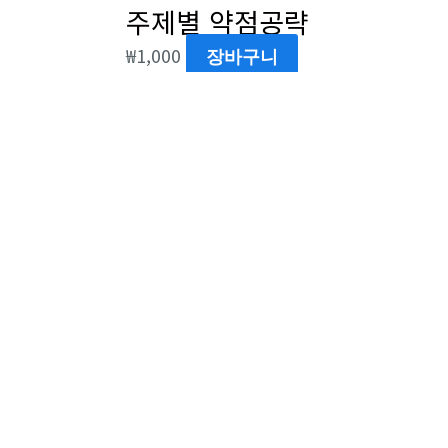
주제별 약점공략
₩
1,000
장바구니
미분류
고2 수2 개념