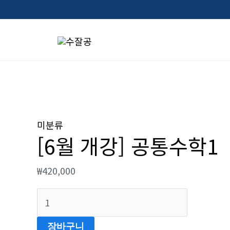
콘
텐
츠
로
건
너
[6
뛰
월
미분류
기
[6월 개강] 공통수학1
개
강]
₩
420,000
공
통
수
학
장바구니