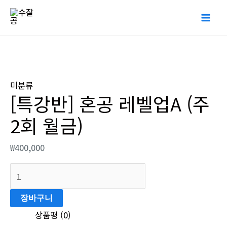
콘
Mai
텐
Me
츠
로
[특
건
강
너
미분류
반]
[특강반] 혼공 레벨업A (주
뛰
혼
기
공
2회 월금)
레
벨
₩
400,000
업
A
(주
장바구니
2
상품평 (0)
회