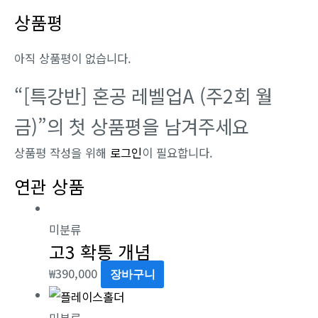
월
상품평
금)
수
아직 상품평이 없습니다.
량
“[특강반] 혼공 레벨업A (주2회 월
금)”의 첫 상품평을 남겨주세요
상품평 작성을 위해
로그인
이 필요합니다.
연관 상품
미분류
고3 확통 개념
₩
390,000
장바구니
미분류