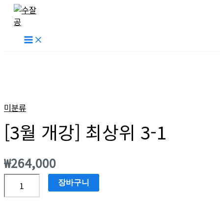
Main
콘
Menu
텐
츠
로
건
너
뛰
[3
기
월
개
미분류
강]
[3월 개강] 최상위 3-1
최
상
위
₩
264,000
3-
1
장바구니
수
량