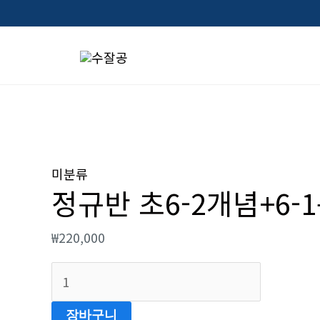
콘
텐
츠
로
건
너
정
뛰
규
미분류
기
정규반 초6-2개념+6-
반
초
₩
220,000
6-
2
개
념
장바구니