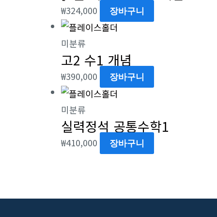
₩
324,000
장바구니
미분류
고2 수1 개념
₩
390,000
장바구니
미분류
실력정석 공통수학1
₩
410,000
장바구니