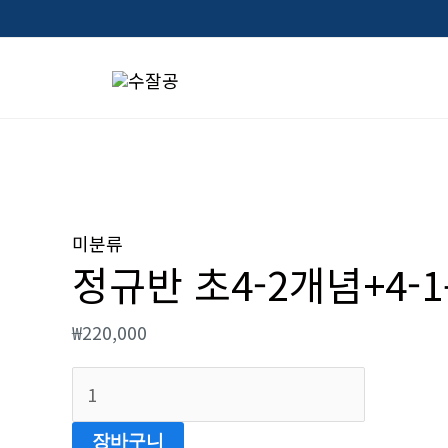
콘
텐
츠
로
건
너
정
뛰
규
미분류
기
정규반 초4-2개념+4-
반
초
₩
220,000
4-
2
개
념
장바구니