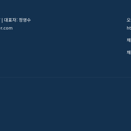
7 | 대표자: 정영수
오
er.com
h
채
채