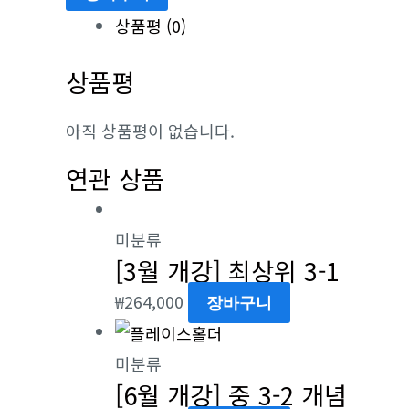
+4-
상품평 (0)
1
상품평
복
습
아직 상품평이 없습니다.
수
량
연관 상품
미분류
[3월 개강] 최상위 3-1
₩
264,000
장바구니
미분류
[6월 개강] 중 3-2 개념