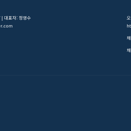
7 | 대표자: 정영수
오
er.com
h
채
채