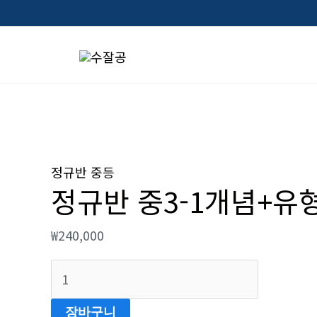
콘
텐
츠
로
건
너
정
뛰
규
정규반 중등
기
정규반 중3-1개념+유
반
중
₩
240,000
3-
1
개
념
장바구니