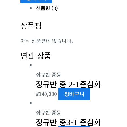
+유
상품평 (0)
형
상품평
수
량
아직 상품평이 없습니다.
연관 상품
정규반 중등
정규반 중 2-1준심화
₩
140,000
장바구니
정규반 중등
정규반 중3-1 준심화