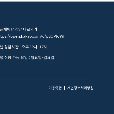
픈채팅방 상담 바로가기 :
ttps://open.kakao.com/o/p8OPPJWh
널 상담시간 : 오후 12시~17시
널 상담 가능 요일 : 월요일~일요일
이용약관
|
개인정보처리방침