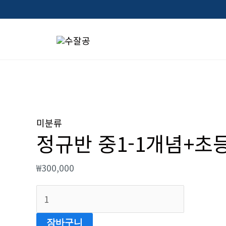
콘
텐
츠
로
건
너
정
뛰
규
미분류
기
정규반 중1-1개념+초
반
중
₩
300,000
1-
1
개
념
장바구니