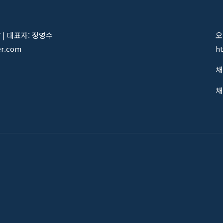
7 | 대표자: 정영수
오
er.com
h
채
채