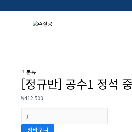
콘
텐
츠
로
건
너
[정
뛰
규
미분류
기
[정규반] 공수1 정석 
반]
공
₩
412,500
수
1
정
석
장바구니