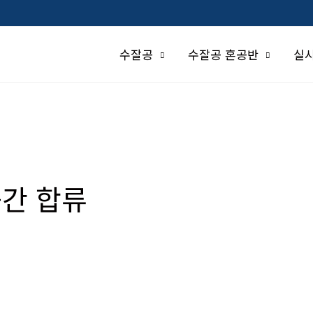
수잘공
수잘공 혼공반
실
중간 합류