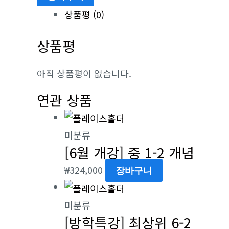
중
상품평 (0)
간
상품평
합
류
아직 상품평이 없습니다.
수
량
연관 상품
미분류
[6월 개강] 중 1-2 개념
₩
324,000
장바구니
미분류
[방학특강] 최상위 6-2