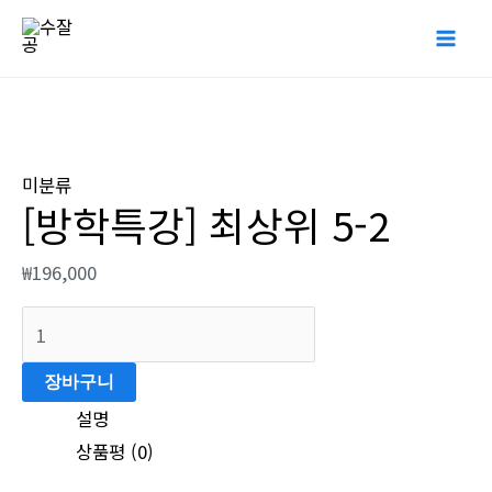
콘
Mai
텐
Me
츠
로
[방
건
학
너
미분류
특
[방학특강] 최상위 5-2
뛰
강]
기
최
₩
196,000
상
위
5-
장바구니
2
수
설명
량
상품평 (0)