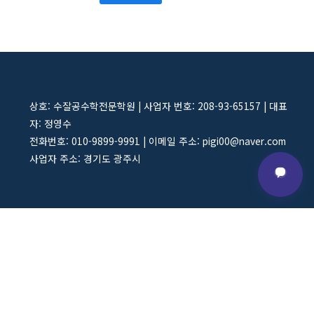
상호: 수잘공수학전문학원 | 사업자 번호: 208-93-65157 | 대표
자: 정영수
전화번호: 010-9899-9991 | 이메일 주소: pigi00@naver.com
사업자 주소: 경기도 광주시
오픈채팅방 상담 바로가기 :
https://open.kakao.com/o/p8OPPJWh
채널 상담시간 : 오후 12시~17시
채널 상담 가능 요일 : 월요일~일요일