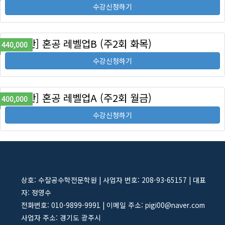
수강신청하기
[특강반] 혼공 레벨업B (주2회 화목)
440,000
수강신청하기
[특강반] 혼공 레벨업A (주2회 월금)
400,000
수강신청하기
상호: 수잘공수학전문학원 | 사업자 번호: 208-93-65157 | 대표
자: 정영수
전화번호: 010-9899-9991 | 이메일 주소: pigi00@naver.com
사업자 주소: 경기도 광주시