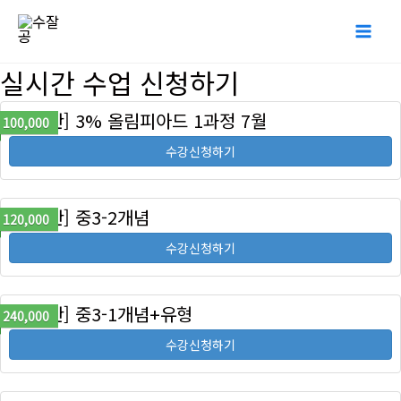
콘
Mai
텐
Me
츠
실시간 수업 신청하기
로
[정규반] 3% 올림피아드 1과정 7월
건
100,000
너
수강신청하기
뛰
기
[정규반] 중3-2개념
120,000
수강신청하기
[정규반] 중3-1개념+유형
240,000
수강신청하기