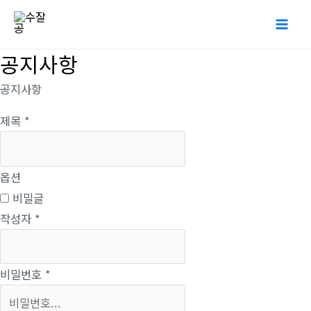
콘
Mai
텐
Me
츠
공지사항
로
공지사항
건
너
제목
*
뛰
기
옵션
비밀글
작성자
*
비밀번호
*