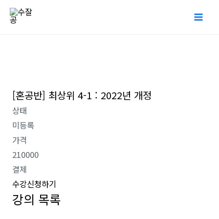
콘
Mai
텐
Me
츠
로
건
너
[혼공반] 최상위 4-1 : 2022년 개정
뛰
기
상태
미등록
가격
210000
결제
수강신청하기
강의 목록