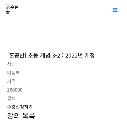
콘
Mai
텐
Me
츠
로
건
너
[혼공반] 초등 개념 3-2 : 2022년 개정
뛰
기
상태
미등록
가격
180000
결제
수강신청하기
강의 목록