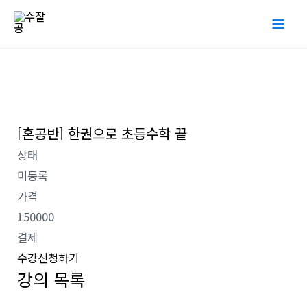
콘
Mai
텐
Me
츠
로
건
너
[혼공반] 한권으로 초등수학 끝
뛰
기
상태
미등록
가격
150000
결제
수강신청하기
강의 목록