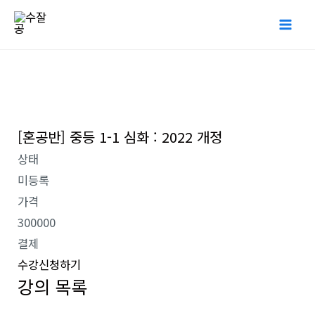
콘
Mai
텐
Me
츠
로
건
너
[혼공반] 중등 1-1 심화 : 2022 개정
뛰
기
상태
미등록
가격
300000
결제
수강신청하기
강의 목록