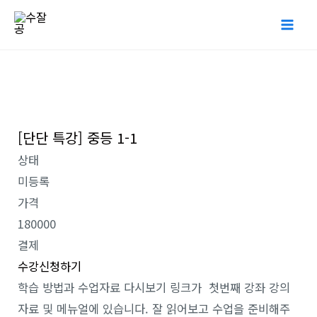
콘
Mai
텐
Me
츠
로
건
너
[단단 특강] 중등 1-1
뛰
기
상태
미등록
가격
180000
결제
수강신청하기
학습 방법과 수업자료 다시보기 링크가 첫번째 강좌 강의
자료 및 메뉴얼에 있습니다. 잘 읽어보고 수업을 준비해주