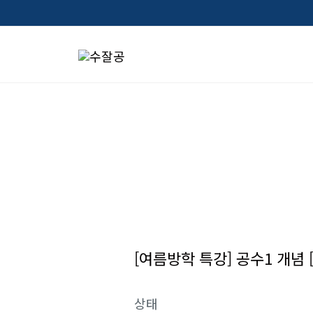
콘
텐
츠
로
건
너
뛰
기
[여름방학 특강] 공수1 개념 
상태