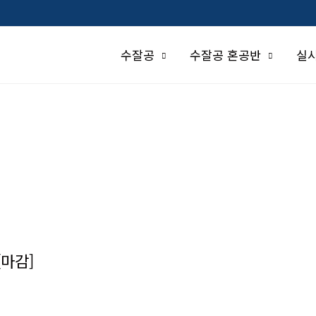
수잘공
수잘공 혼공반
실
[마감]