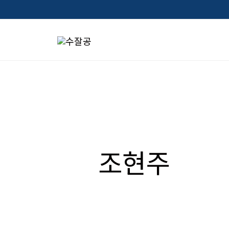
콘
텐
츠
로
건
너
검
뛰
색
기
대
조현주
상