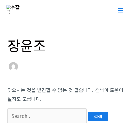
콘
Mai
텐
Me
츠
로
검
장윤조
건
색
너
대
뛰
상
기
찾으시는 것을 발견할 수 없는 것 같습니다. 검색이 도움이
될지도 모릅니다.