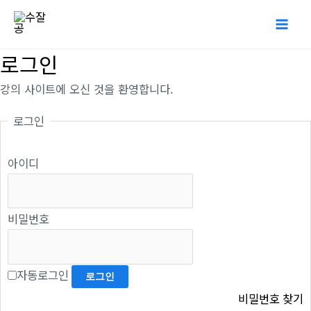
콘
Mai
텐
Me
츠
로그인
로
강의 사이트에 오신 것을 환영합니다.
건
너
로그인
뛰
기
아이디
비밀번호
자동로그인
비밀번호 찾기