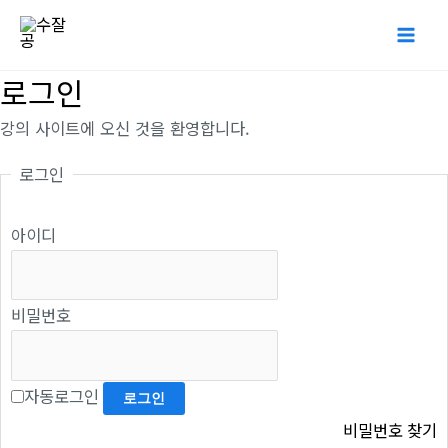
콘
Mai
텐
Me
츠
로그인
로
강의 사이트에 오신 것을 환영합니다.
건
너
로그인
뛰
기
아이디
비밀번호
자동로그인
비밀번호 찾기