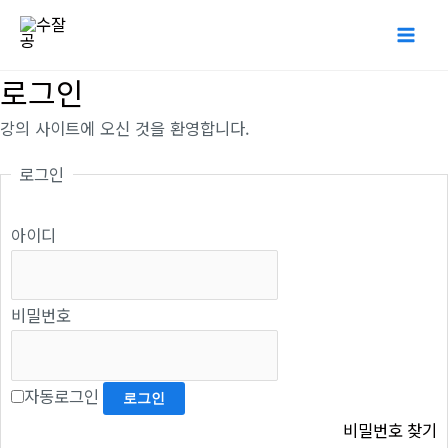
콘
Mai
텐
Me
츠
로그인
로
강의 사이트에 오신 것을 환영합니다.
건
너
로그인
뛰
기
아이디
비밀번호
자동로그인
비밀번호 찾기