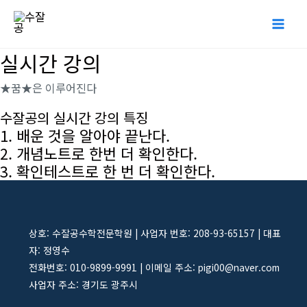
콘
Mai
텐
Me
츠
실시간 강의
로
★
꿈
★
은 이루어진다
건
너
수잘공의 실시간 강의 특징
뛰
1. 배운 것을 알아야 끝난다.
2. 개념노트로 한번 더 확인한다.
기
3. 확인테스트로 한 번 더 확인한다.
상호: 수잘공수학전문학원 | 사업자 번호: 208-93-65157 | 대표
자: 정영수
전화번호: 010-9899-9991 | 이메일 주소: pigi00@naver.com
사업자 주소: 경기도 광주시