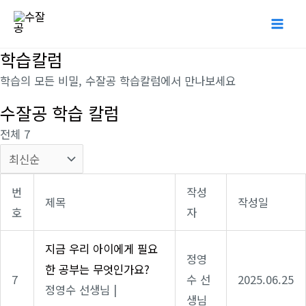
콘
Mai
텐
Me
츠
학습칼럼
로
학습의 모든 비밀, 수잘공 학습칼럼에서 만나보세요
건
수잘공 학습 칼럼
너
뛰
전체 7
기
번
작성
제목
작성일
호
자
지금 우리 아이에게 필요
정영
한 공부는 무엇인가요?
7
수 선
2025.06.25
정영수 선생님
|
생님