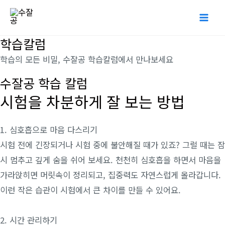
콘
Mai
텐
Me
츠
학습칼럼
로
학습의 모든 비밀, 수잘공 학습칼럼에서 만나보세요
건
수잘공 학습 칼럼
너
시험을 차분하게 잘 보는 방법
뛰
기
1. 심호흡으로 마음 다스리기
시험 전에 긴장되거나 시험 중에 불안해질 때가 있죠? 그럴 때는 잠
시 멈추고 깊게 숨을 쉬어 보세요. 천천히 심호흡을 하면서 마음을
가라앉히면 머릿속이 정리되고, 집중력도 자연스럽게 올라갑니다.
이런 작은 습관이 시험에서 큰 차이를 만들 수 있어요.
2. 시간 관리하기