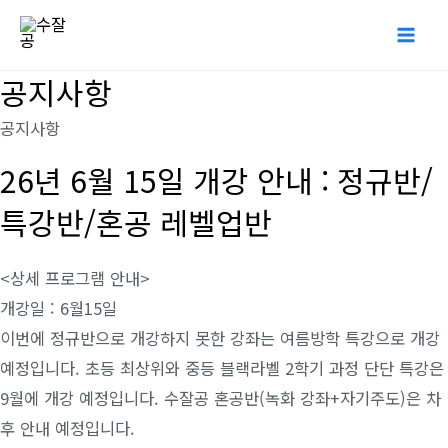
콘
Mai
텐
Me
츠
공지사항
로
공지사항
건
너
26년 6월 15일 개강 안내 : 정규반/
뛰
특강반/혼공 레벨업반
기
<상세 프로그램 안내>
개강일 : 6월15일
이번에 정규반으로 개강하지 못한 강좌는 여름방학 특강으로 개강
예정입니다. 초등 최상위와 중등 블랙라벨 2학기 과정 단단 특강은
9월에 개강 예정입니다. 수잘공 혼공반(녹화 강좌+자기주도)은 차
후 안내 예정입니다.