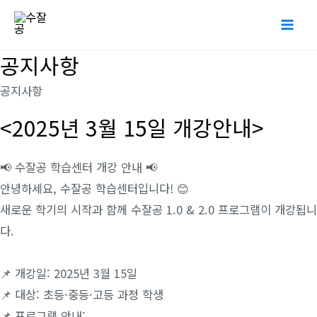
콘
Mai
텐
Me
츠
공지사항
로
공지사항
건
너
<2025년 3월 15일 개강안내>
뛰
기
📢 수잘공 학습센터 개강 안내 📢
안녕하세요, 수잘공 학습센터입니다! 😊
새로운 학기의 시작과 함께 수잘공 1.0 & 2.0 프로그램이 개강됩니
다.
📌 개강일: 2025년 3월 15일
📌 대상: 초등·중등·고등 과정 학생
📌 프로그램 안내: